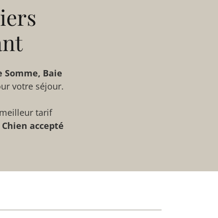
iers
ant
e Somme, Baie
ur votre séjour.
meilleur tarif
Chien accepté