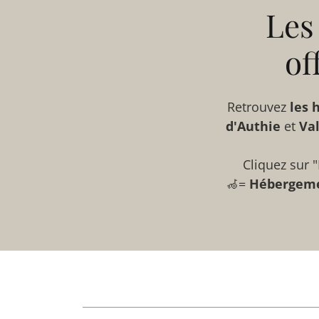
Les
of
Retrouvez
les
d'Authie
et
Va
Cliquez sur "
🦽=
Hébergem