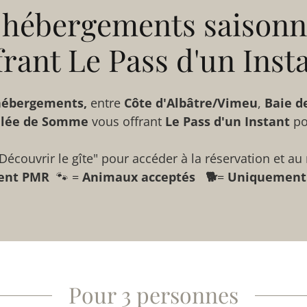
 hébergements saisonn
frant Le Pass d'un Inst
 hébergements,
entre
Côte d'Albâtre/Vimeu
,
Baie d
llée de Somme
vous offrant
Le Pass d'un Instant
po
Découvrir le gîte" pour accéder à la réservation et au 
ent PMR
🐾 =
Animaux acceptés 🐕
=
Uniquement 
Pour 3 personnes