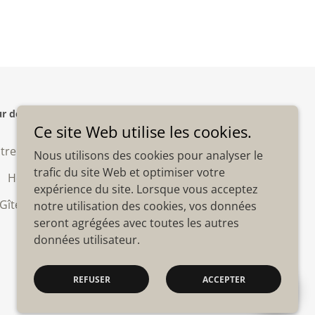
r de site
link.s
! | Tous droits réservés.
Ce site Web utilise les cookies.
Etre
Hébergements Insolites
Nous utilisons des cookies pour analyser le
trafic du site Web et optimiser votre
Hébergements 5 personnes
expérience du site. Lorsque vous acceptez
 Gîtes Conciergerie
Paiement E-ticket
notre utilisation des cookies, vos données
seront agrégées avec toutes les autres
données utilisateur.
REFUSER
ACCEPTER